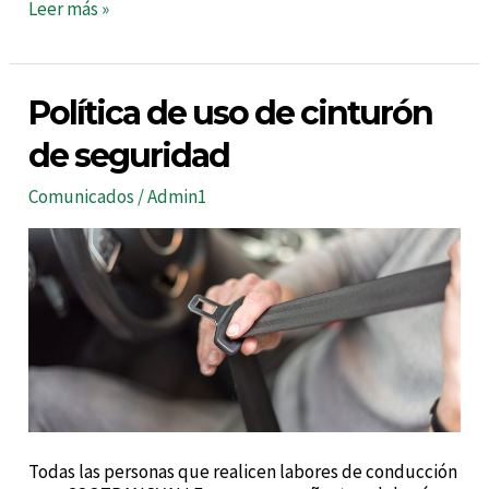
Leer más »
Política
Política de uso de cinturón
de
uso
de seguridad
de
cinturón
Comunicados
/
Admin1
de
seguridad
Todas las personas que realicen labores de conducción