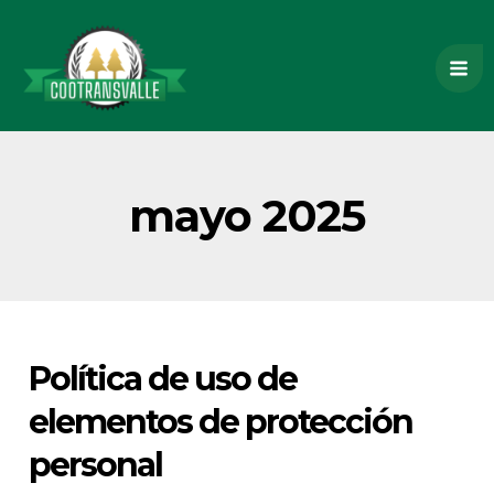
Ir
Mai
al
contenido
Me
mayo 2025
Política
Política de uso de
de
uso
elementos de protección
de
personal
elementos
de