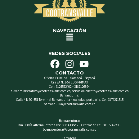
NAVEGACIÓN
Menú
REDES SOCIALES
F
I
Y
a
n
o
CONTACTO
c
s
u
Oficina Principal: Samacá – Boyacá
Cra 2A N. 1-57 EDS PRIMAX
e
t
t
Cel.: 3124572402 – 3187126894
auxadministrativo@cootransvalle.com.co, servicioalcliente@cootransvalle.com.co
b
a
u
Barranquilla:
Calle 4 N 30 -351 Terminal Barranquilla – sociedad portuaria. Cel: 3174271515
o
g
b
barranquilla@cootransvalle.com.co
o
r
e
Buenaventura:
k
a
Km. 13 vía Alterna-Interna Ofc. 233 A Piso 2 – Centracar. Cel: 3115506279 –
buenaventura@cootransvalle.com.co
m
Cartagena: