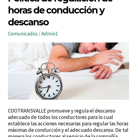
de
regulación
horas de conducción y
de
descanso
horas
de
conducción
Comunicados
/
Admin1
y
descanso
COOTRANSVALLE promueve y regula el descanso
adecuado de todos los conductores para lo cual
establece las acciones necesarias para regular las horas
máximas de conducción y el adecuado descanso. De tal
manera los conductores al servicio de la compañía,