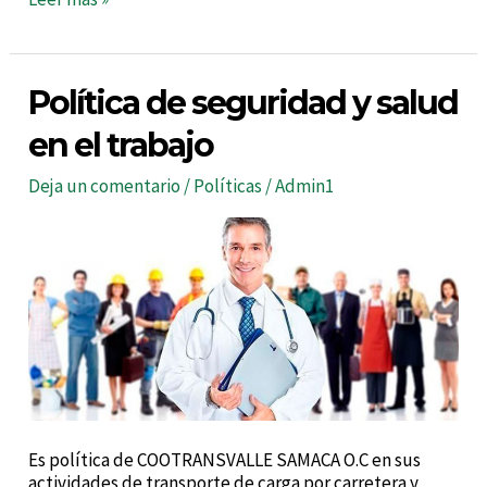
Política
Política de seguridad y salud
de
seguridad
en el trabajo
y
salud
Deja un comentario
/
Políticas
/
Admin1
en
el
trabajo
Es política de COOTRANSVALLE SAMACA O.C en sus
actividades de transporte de carga por carretera y