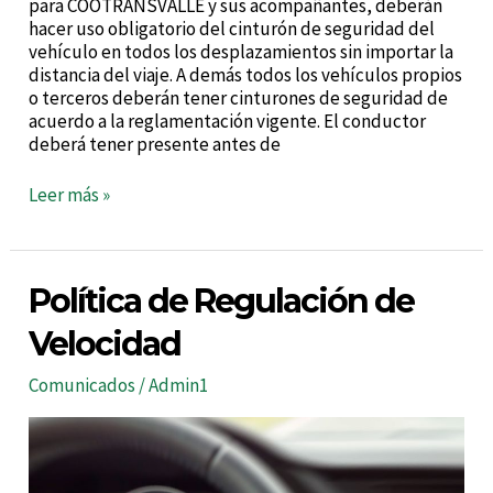
para COOTRANSVALLE y sus acompañantes, deberán
hacer uso obligatorio del cinturón de seguridad del
vehículo en todos los desplazamientos sin importar la
distancia del viaje. A demás todos los vehículos propios
o terceros deberán tener cinturones de seguridad de
acuerdo a la reglamentación vigente. El conductor
deberá tener presente antes de
Leer más »
Política
Política de Regulación de
de
Regulación
Velocidad
de
Velocidad
Comunicados
/
Admin1