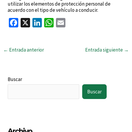
utilizar los elementos de protección personal de
acuerdo con el tipo de vehículo a conducir.
Fa
X
Li
W
E
ce
n
h
m
b
ke
at
ai
o
dI
sA
l
←
Entrada anterior
Entrada siguiente
→
o
n
p
k
p
Buscar
Buscar
Archivo