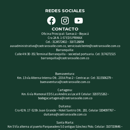
REDES SOCIALES
F
I
Y
a
n
o
CONTACTO
c
s
u
Oficina Principal: Samacá – Boyacá
Cra 2A N. 1-57 EDS PRIMAX
e
t
t
Cel.: 3124572402 – 3187126894
auxadministrativo@cootransvalle.com.co, servicioalcliente@cootransvalle.com.co
b
a
u
Barranquilla:
Calle 4 N 30 -351 Terminal Barranquilla – sociedad portuaria. Cel: 3174271515
o
g
b
barranquilla@cootransvalle.com.co
o
r
e
Buenaventura:
k
a
Km. 13 vía Alterna-Interna Ofc. 233 A Piso 2 – Centracar. Cel: 3115506279 –
buenaventura@cootransvalle.com.co
m
Cartagena:
Km. 6 vía Mamonal EDS Las Américas Local 8 Celular: 3203715262 –
bodegacartagena@cootransvalle.com.co
Duitama:
Cra 42 N. 17 -52 Br Juan Grande – Hotel Santris Ofc. 201. Celular 3204097767 –
duitama@cootransvalle.com.co
Santa Marta:
Km 5 Vía alterna al puerto Parqueadero 5.0 antiguo Sánchez Polo. Celular: 3107319646 –