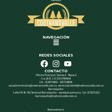
NAVEGACIÓN
Menú
REDES SOCIALES
F
I
Y
a
n
o
CONTACTO
c
s
u
Oficina Principal: Samacá – Boyacá
Cra 2A N. 1-57 EDS PRIMAX
e
t
t
Cel.: 3124572402 – 3187126894
auxadministrativo@cootransvalle.com.co, servicioalcliente@cootransvalle.com.co
b
a
u
Barranquilla:
Calle 4 N 30 -351 Terminal Barranquilla – sociedad portuaria. Cel: 3174271515
o
g
b
barranquilla@cootransvalle.com.co
o
r
e
Buenaventura: