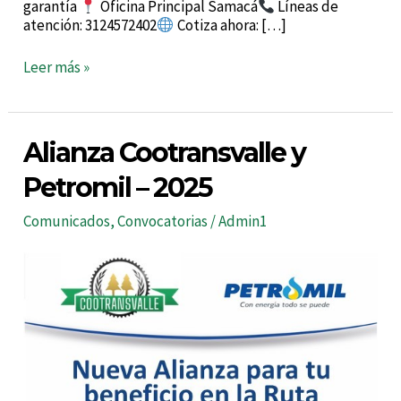
garantía
Oficina Principal Samacá
Líneas de
atención: 3124572402
Cotiza ahora: […]
Leer más »
Alianza
Alianza Cootransvalle y
Cootransvalle
y
Petromil – 2025
Petromil
–
Comunicados
,
Convocatorias
/
Admin1
2025