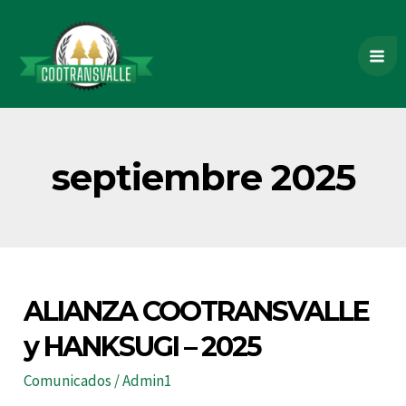
Ir
Mai
al
contenido
Me
septiembre 2025
ALIANZA
ALIANZA COOTRANSVALLE
COOTRANSVALLE
y
y HANKSUGI – 2025
HANKSUGI
–
Comunicados
/
Admin1
2025