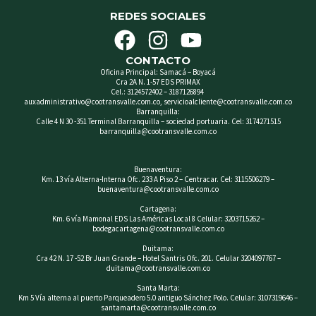
REDES SOCIALES
F
I
Y
a
n
o
CONTACTO
c
s
u
Oficina Principal: Samacá – Boyacá
Cra 2A N. 1-57 EDS PRIMAX
e
t
t
Cel.: 3124572402 – 3187126894
auxadministrativo@cootransvalle.com.co, servicioalcliente@cootransvalle.com.co
b
a
u
Barranquilla:
Calle 4 N 30 -351 Terminal Barranquilla – sociedad portuaria. Cel: 3174271515
o
g
b
barranquilla@cootransvalle.com.co
o
r
e
Buenaventura:
k
a
Km. 13 vía Alterna-Interna Ofc. 233 A Piso 2 – Centracar. Cel: 3115506279 –
buenaventura@cootransvalle.com.co
m
Cartagena:
Km. 6 vía Mamonal EDS Las Américas Local 8 Celular: 3203715262 –
bodegacartagena@cootransvalle.com.co
Duitama:
Cra 42 N. 17 -52 Br Juan Grande – Hotel Santris Ofc. 201. Celular 3204097767 –
duitama@cootransvalle.com.co
Santa Marta:
Km 5 Vía alterna al puerto Parqueadero 5.0 antiguo Sánchez Polo. Celular: 3107319646 –
santamarta@cootransvalle.com.co