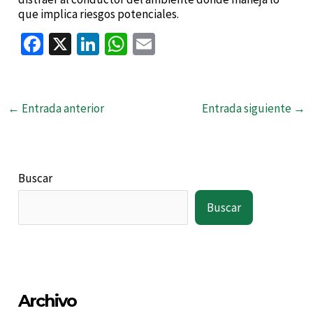
que implica riesgos potenciales.
Fa
X
Li
W
E
ce
n
h
m
b
ke
at
ai
o
dI
sA
l
←
Entrada anterior
Entrada siguiente
→
o
n
p
k
p
Buscar
Buscar
Archivo