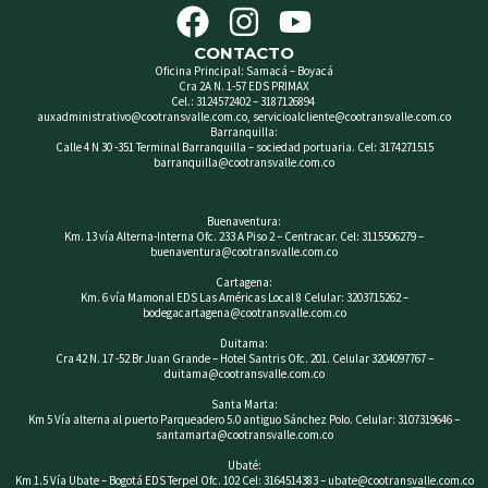
F
I
Y
a
n
o
CONTACTO
c
s
u
Oficina Principal: Samacá – Boyacá
Cra 2A N. 1-57 EDS PRIMAX
e
t
t
Cel.: 3124572402 – 3187126894
auxadministrativo@cootransvalle.com.co, servicioalcliente@cootransvalle.com.co
b
a
u
Barranquilla:
Calle 4 N 30 -351 Terminal Barranquilla – sociedad portuaria. Cel: 3174271515
o
g
b
barranquilla@cootransvalle.com.co
o
r
e
Buenaventura:
k
a
Km. 13 vía Alterna-Interna Ofc. 233 A Piso 2 – Centracar. Cel: 3115506279 –
buenaventura@cootransvalle.com.co
m
Cartagena:
Km. 6 vía Mamonal EDS Las Américas Local 8 Celular: 3203715262 –
bodegacartagena@cootransvalle.com.co
Duitama:
Cra 42 N. 17 -52 Br Juan Grande – Hotel Santris Ofc. 201. Celular 3204097767 –
duitama@cootransvalle.com.co
Santa Marta:
Km 5 Vía alterna al puerto Parqueadero 5.0 antiguo Sánchez Polo. Celular: 3107319646 –
santamarta@cootransvalle.com.co
Ubaté:
Km 1.5 Vía Ubate – Bogotá EDS Terpel Ofc. 102 Cel: 3164514383 – ubate@cootransvalle.com.co